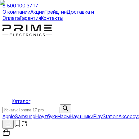
8 800 100 37 17
О компании
Акции
Трейд-ин
Доставка и
Оплата
Гарантия
Контакты
Каталог
Apple
Samsung
Ноутбуки
Часы
Наушники
PlayStation
Аксессу