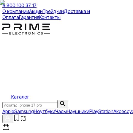
8 800 100 37 17
О компании
Акции
Трейд-ин
Доставка и
Оплата
Гарантия
Контакты
Каталог
Apple
Samsung
Ноутбуки
Часы
Наушники
PlayStation
Аксессу