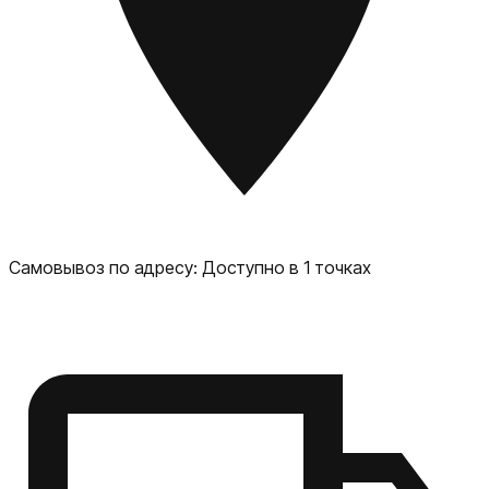
пыли, беспроводная зарядка, быстрая зарядка и другие.
В целом, Apple iPhone 16 Pro — это мощный и
функциональный смартфон, который подойдёт для
самых требовательных пользователей. Он предлагает
широкий спектр возможностей для работы,
развлечений и творчества.
Самовывоз по адресу:
Доступно в 1 точках