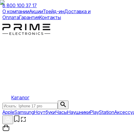
8 800 100 37 17
О компании
Акции
Трейд-ин
Доставка и
Оплата
Гарантия
Контакты
Каталог
Apple
Samsung
Ноутбуки
Часы
Наушники
PlayStation
Аксессу