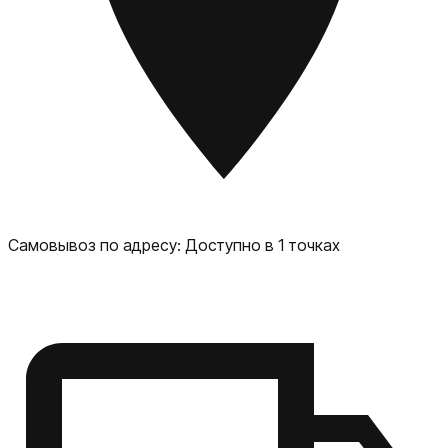
пыли, беспроводная зарядка, быстрая зарядка и другие.
В целом, Apple iPhone 16 Pro — это мощный и
функциональный смартфон, который подойдёт для
самых требовательных пользователей. Он предлагает
широкий спектр возможностей для работы,
развлечений и творчества.
Самовывоз по адресу:
Доступно в 1 точках