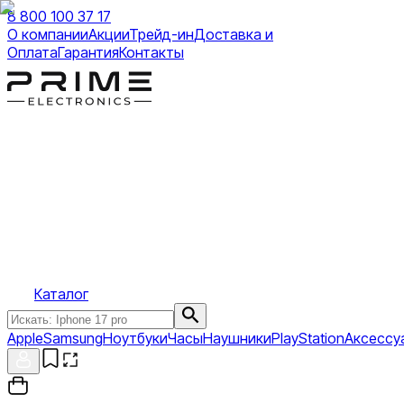
8 800 100 37 17
О компании
Акции
Трейд-ин
Доставка и
Оплата
Гарантия
Контакты
Каталог
Apple
Samsung
Ноутбуки
Часы
Наушники
PlayStation
Аксессу