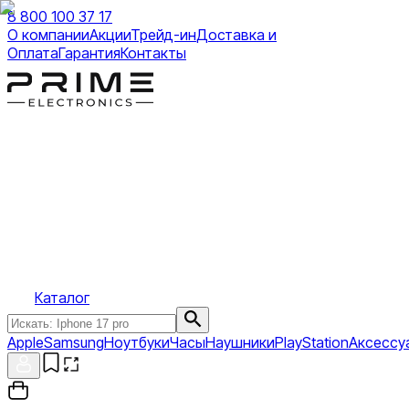
8 800 100 37 17
О компании
Акции
Трейд-ин
Доставка и
Оплата
Гарантия
Контакты
Каталог
Apple
Samsung
Ноутбуки
Часы
Наушники
PlayStation
Аксессу