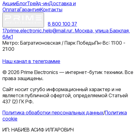
Акции
Блог
Трейд-ин
Доставка и
Оплата
Гарантия
Контакты
8 800 100 37
17
prime.electronic.help@mail.ru
г. Москва, улица Барклая,
6Ак1
Метро: Багратионовская / Парк Победы
Пн-Вс: 11:00 -
21:00
Наш канал в телеграмме
©
2026
Prime Electronics — интернет-бутик техники. Все
права защищены.
Сайт носит сугубо информационный характер и не
является публичной офертой, определяемой Статьей
437 (2) ГК РФ.
Политика обработки персональных данных
/
Политика
cookie
ИП:
НАБИЕВ АСИФ ИЛГАРОВИЧ