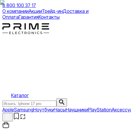
8 800 100 37 17
О компании
Акции
Трейд-ин
Доставка и
Оплата
Гарантия
Контакты
Каталог
Apple
Samsung
Ноутбуки
Часы
Наушники
PlayStation
Аксессу