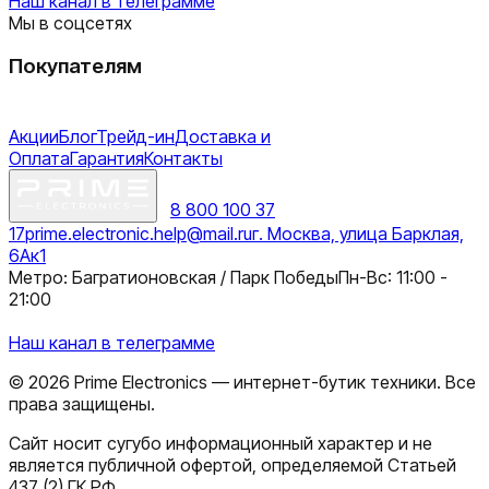
Наш канал в телеграмме
Мы в соцсетях
Покупателям
Акции
Блог
Трейд-ин
Доставка и
Оплата
Гарантия
Контакты
8 800 100 37
17
prime.electronic.help@mail.ru
г. Москва, улица Барклая,
6Ак1
Метро: Багратионовская / Парк Победы
Пн-Вс: 11:00 -
21:00
Наш канал в телеграмме
©
2026
Prime Electronics — интернет-бутик техники. Все
права защищены.
Сайт носит сугубо информационный характер и не
является публичной офертой, определяемой Статьей
437 (2) ГК РФ.