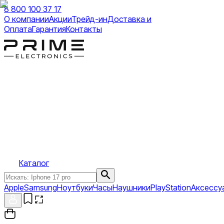
8 800 100 37 17
О компании
Акции
Трейд-ин
Доставка и
Оплата
Гарантия
Контакты
Каталог
Apple
Samsung
Ноутбуки
Часы
Наушники
PlayStation
Аксессу