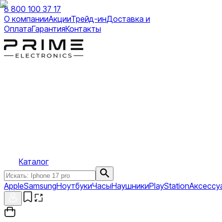
8 800 100 37 17
О компании
Акции
Трейд-ин
Доставка и
Оплата
Гарантия
Контакты
Каталог
Apple
Samsung
Ноутбуки
Часы
Наушники
PlayStation
Аксессу