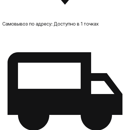
чехол встроен специальный держатель для Apple Pencil
с поддержкой беспроводной зарядки Apple Pencil,
чтобы тот всегда был у вас под рукой. Чехол
изготовлен специалистами высокого класса и по всем
Самовывоз по адресу:
Доступно в 1 точках
мировым стандартам качества, все это означает, что
UAG Metropolis SE Case обладает отличной
надежностью и долговечностью!