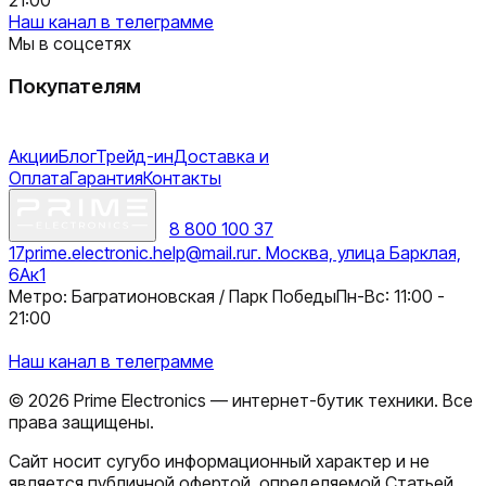
Наш канал в телеграмме
Мы в соцсетях
Покупателям
Акции
Блог
Трейд-ин
Доставка и
Оплата
Гарантия
Контакты
8 800 100 37
17
prime.electronic.help@mail.ru
г. Москва, улица Барклая,
6Ак1
Метро: Багратионовская / Парк Победы
Пн-Вс: 11:00 -
21:00
Наш канал в телеграмме
©
2026
Prime Electronics — интернет-бутик техники. Все
права защищены.
Сайт носит сугубо информационный характер и не
является публичной офертой, определяемой Статьей