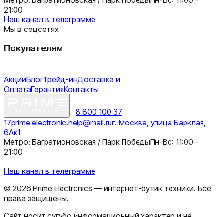
21:00
Наш канал в телеграмме
Мы в соцсетях
Покупателям
Акции
Блог
Трейд-ин
Доставка и
Оплата
Гарантия
Контакты
8 800 100 37
17
prime.electronic.help@mail.ru
г. Москва, улица Барклая,
6Ак1
Метро: Багратионовская / Парк Победы
Пн-Вс: 11:00 -
21:00
Наш канал в телеграмме
©
2026
Prime Electronics — интернет-бутик техники. Все
права защищены.
Сайт носит сугубо информационный характер и не