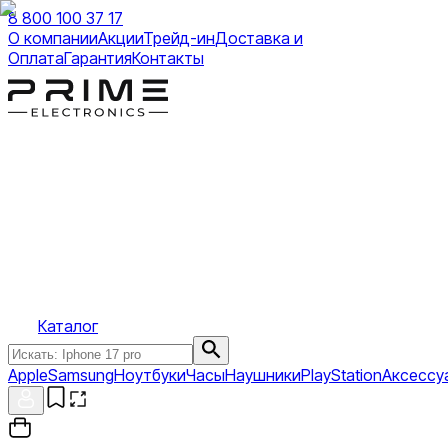
8 800 100 37 17
О компании
Акции
Трейд-ин
Доставка и
Оплата
Гарантия
Контакты
Каталог
Apple
Samsung
Ноутбуки
Часы
Наушники
PlayStation
Аксессу