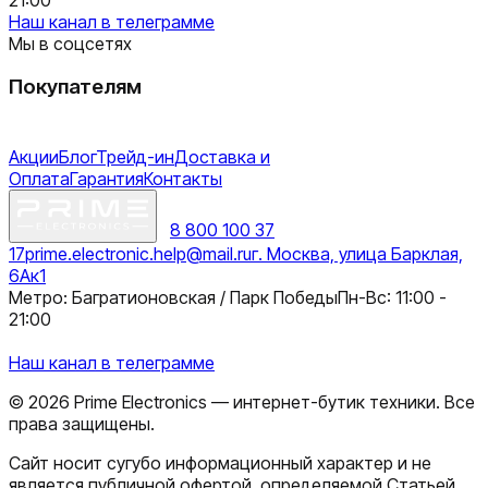
Наш канал в телеграмме
Мы в соцсетях
Покупателям
Акции
Блог
Трейд-ин
Доставка и
Оплата
Гарантия
Контакты
8 800 100 37
17
prime.electronic.help@mail.ru
г. Москва, улица Барклая,
6Ак1
Метро: Багратионовская / Парк Победы
Пн-Вс: 11:00 -
21:00
Наш канал в телеграмме
©
2026
Prime Electronics — интернет-бутик техники. Все
права защищены.
Сайт носит сугубо информационный характер и не
является публичной офертой, определяемой Статьей