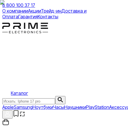
8 800 100 37 17
О компании
Акции
Трейд-ин
Доставка и
Оплата
Гарантия
Контакты
Каталог
Apple
Samsung
Ноутбуки
Часы
Наушники
PlayStation
Аксессу