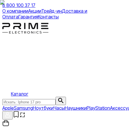
8 800 100 37 17
О компании
Акции
Трейд-ин
Доставка и
Оплата
Гарантия
Контакты
Каталог
Apple
Samsung
Ноутбуки
Часы
Наушники
PlayStation
Аксессу