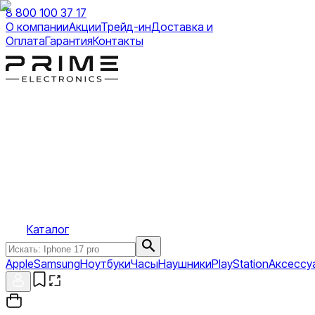
8 800 100 37 17
О компании
Акции
Трейд-ин
Доставка и
Оплата
Гарантия
Контакты
Каталог
Apple
Samsung
Ноутбуки
Часы
Наушники
PlayStation
Аксессу