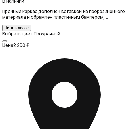
В наличии
Прочный каркас дополнен вставкой из прорезиненного
материала и обрамлен пластичным бампером,
обеспечивающим надежную фиксацию кейса на
корпусе смартфона, не разрушается со временем.
Читать далее
Выбрать цвет:
Прозрачный
Эргономичная форма чехла сохраняет свободный
доступ к объективу камеры и элементам управления.
Цена
2 290
₽
Аксессуар надежно защитит ваше устройство со всех
сторон и надолго сохранит его привлекательный
внешний вид.