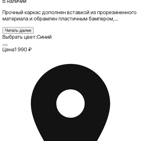
В наличии
Прочный каркас дополнен вставкой из прорезиненного
материала и обрамлен пластичным бампером,
обеспечивающим надежную фиксацию кейса на
корпусе смартфона, не разрушается со временем.
Читать далее
Выбрать цвет:
Синий
Эргономичная форма чехла сохраняет свободный
доступ к объективу камеры и элементам управления.
Цена
1 990
₽
Аксессуар надежно защитит ваше устройство со всех
сторон и надолго сохранит его привлекательный
внешний вид.