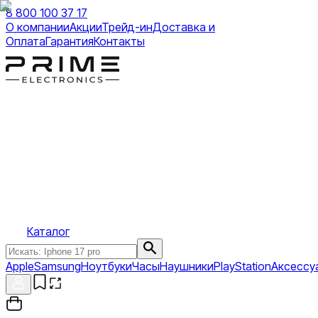
8 800 100 37 17
О компании
Акции
Трейд-ин
Доставка и
Оплата
Гарантия
Контакты
Каталог
Apple
Samsung
Ноутбуки
Часы
Наушники
PlayStation
Аксессу