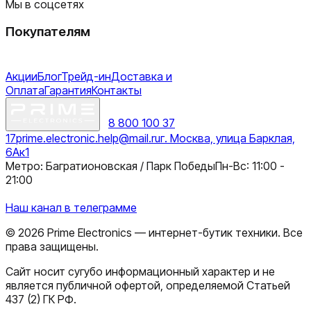
Мы в соцсетях
Покупателям
Акции
Блог
Трейд-ин
Доставка и
Оплата
Гарантия
Контакты
8 800 100 37
17
prime.electronic.help@mail.ru
г. Москва, улица Барклая,
6Ак1
Метро: Багратионовская / Парк Победы
Пн-Вс: 11:00 -
21:00
Наш канал в телеграмме
©
2026
Prime Electronics — интернет-бутик техники. Все
права защищены.
Сайт носит сугубо информационный характер и не
является публичной офертой, определяемой Статьей
437 (2) ГК РФ.