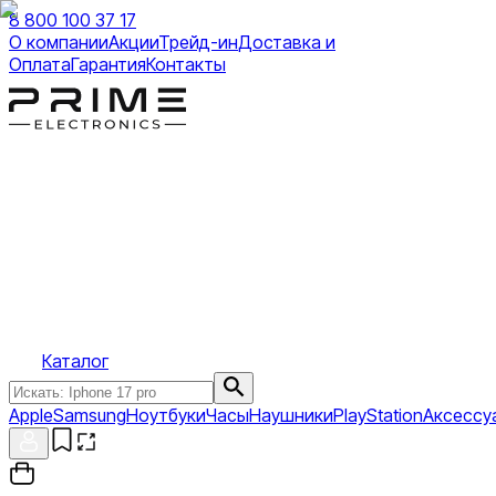
8 800 100 37 17
О компании
Акции
Трейд-ин
Доставка и
Оплата
Гарантия
Контакты
Каталог
Apple
Samsung
Ноутбуки
Часы
Наушники
PlayStation
Аксессу