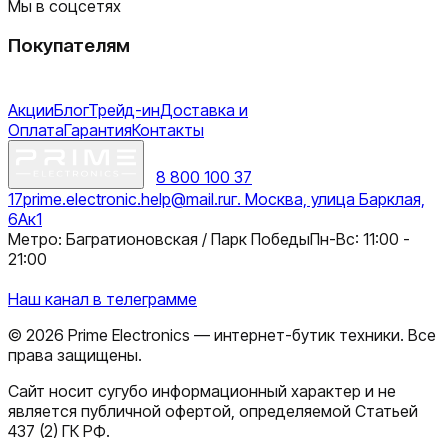
Мы в соцсетях
Покупателям
Акции
Блог
Трейд-ин
Доставка и
Оплата
Гарантия
Контакты
8 800 100 37
17
prime.electronic.help@mail.ru
г. Москва, улица Барклая,
6Ак1
Метро: Багратионовская / Парк Победы
Пн-Вс: 11:00 -
21:00
Наш канал в телеграмме
©
2026
Prime Electronics — интернет-бутик техники. Все
права защищены.
Сайт носит сугубо информационный характер и не
является публичной офертой, определяемой Статьей
437 (2) ГК РФ.