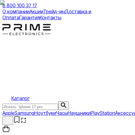
8 800 100 37 17
О компании
Акции
Трейд-ин
Доставка и
Оплата
Гарантия
Контакты
Каталог
Apple
Samsung
Ноутбуки
Часы
Наушники
PlayStation
Аксессу