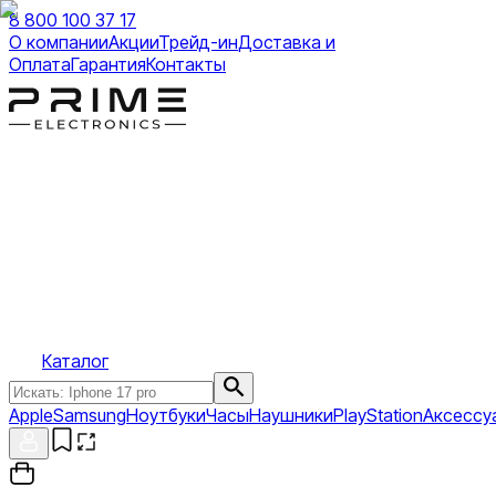
8 800 100 37 17
О компании
Акции
Трейд-ин
Доставка и
Оплата
Гарантия
Контакты
Каталог
Apple
Samsung
Ноутбуки
Часы
Наушники
PlayStation
Аксессу