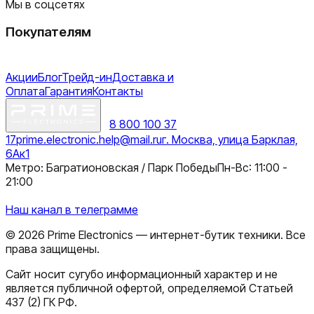
Мы в соцсетях
Покупателям
Акции
Блог
Трейд-ин
Доставка и
Оплата
Гарантия
Контакты
8 800 100 37
17
prime.electronic.help@mail.ru
г. Москва, улица Барклая,
6Ак1
Метро: Багратионовская / Парк Победы
Пн-Вс: 11:00 -
21:00
Наш канал в телеграмме
©
2026
Prime Electronics — интернет-бутик техники. Все
права защищены.
Сайт носит сугубо информационный характер и не
является публичной офертой, определяемой Статьей
437 (2) ГК РФ.