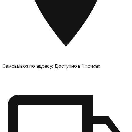
функций фото и видеозаписи. Также ожидается, что
камера будет иметь улучшенную оптику и возможность
съемки в низком освещении. iPhone 15, вероятно, будет
работать на новой версии операционной системы iOS,
которая предложит ряд новых функций и улучшений в
удобстве использования и безопасности.
Самовывоз по адресу:
Доступно в 1 точках