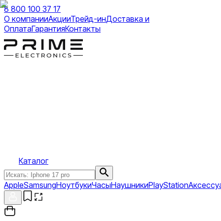
8 800 100 37 17
О компании
Акции
Трейд-ин
Доставка и
Оплата
Гарантия
Контакты
Каталог
Apple
Samsung
Ноутбуки
Часы
Наушники
PlayStation
Аксессу