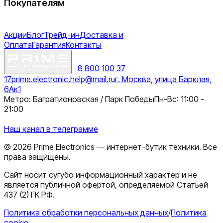
Покупателям
Акции
Блог
Трейд-ин
Доставка и
Оплата
Гарантия
Контакты
8 800 100 37
17
prime.electronic.help@mail.ru
г. Москва, улица Барклая,
6Ак1
Метро: Багратионовская / Парк Победы
Пн-Вс: 11:00 -
21:00
Наш канал в телеграмме
©
2026
Prime Electronics — интернет-бутик техники. Все
права защищены.
Сайт носит сугубо информационный характер и не
является публичной офертой, определяемой Статьей
437 (2) ГК РФ.
Политика обработки персональных данных
/
Политика
cookie