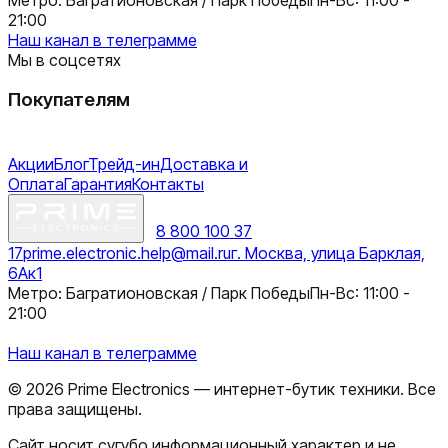
21:00
Наш канал в телеграмме
Мы в соцсетях
Покупателям
Акции
Блог
Трейд-ин
Доставка и
Оплата
Гарантия
Контакты
8 800 100 37
17
prime.electronic.help@mail.ru
г. Москва, улица Барклая,
6Ак1
Метро: Багратионовская / Парк Победы
Пн-Вс: 11:00 -
21:00
Наш канал в телеграмме
©
2026
Prime Electronics — интернет-бутик техники. Все
права защищены.
Сайт носит сугубо информационный характер и не