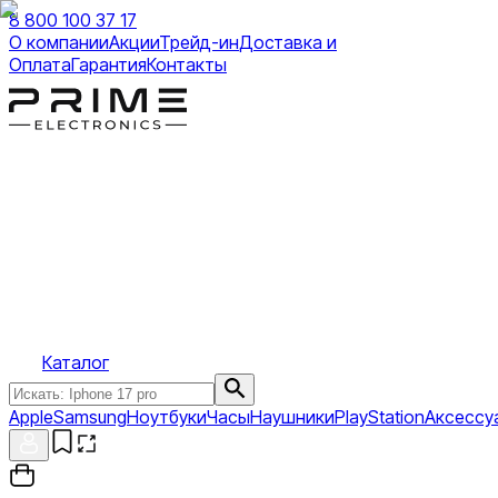
8 800 100 37 17
О компании
Акции
Трейд-ин
Доставка и
Оплата
Гарантия
Контакты
Каталог
Apple
Samsung
Ноутбуки
Часы
Наушники
PlayStation
Аксессу