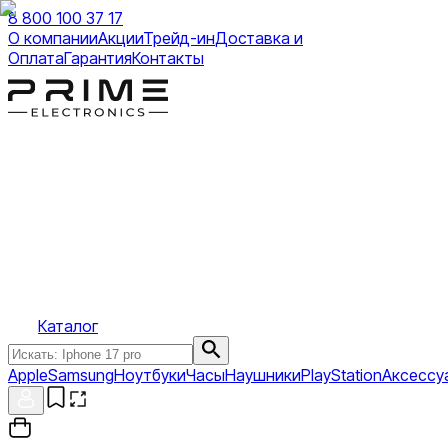
8 800 100 37 17
О компании
Акции
Трейд-ин
Доставка и
Оплата
Гарантия
Контакты
Каталог
Apple
Samsung
Ноутбуки
Часы
Наушники
PlayStation
Аксессу