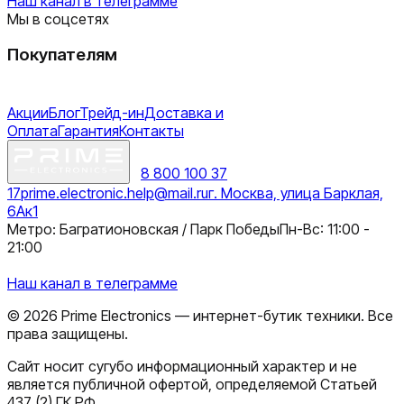
Наш канал в телеграмме
Мы в соцсетях
Покупателям
Акции
Блог
Трейд-ин
Доставка и
Оплата
Гарантия
Контакты
8 800 100 37
17
prime.electronic.help@mail.ru
г. Москва, улица Барклая,
6Ак1
Метро: Багратионовская / Парк Победы
Пн-Вс: 11:00 -
21:00
Наш канал в телеграмме
©
2026
Prime Electronics — интернет-бутик техники. Все
права защищены.
Сайт носит сугубо информационный характер и не
является публичной офертой, определяемой Статьей
437 (2) ГК РФ.