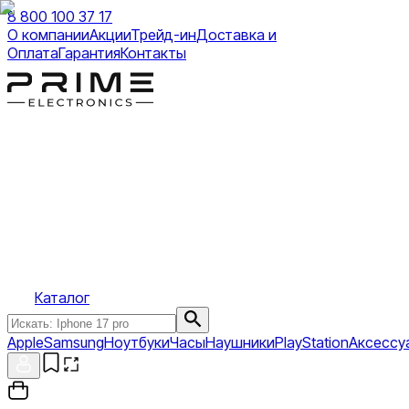
8 800 100 37 17
О компании
Акции
Трейд-ин
Доставка и
Оплата
Гарантия
Контакты
Каталог
Apple
Samsung
Ноутбуки
Часы
Наушники
PlayStation
Аксессу