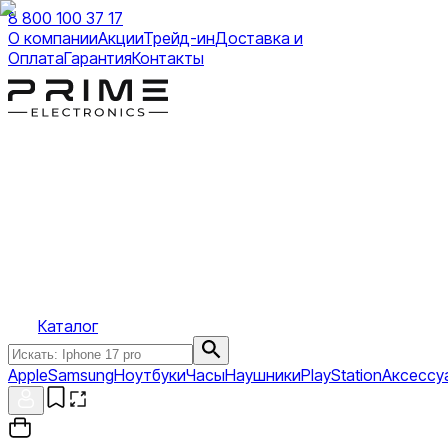
8 800 100 37 17
О компании
Акции
Трейд-ин
Доставка и
Оплата
Гарантия
Контакты
Каталог
Apple
Samsung
Ноутбуки
Часы
Наушники
PlayStation
Аксессу