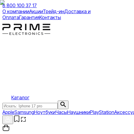
8 800 100 37 17
О компании
Акции
Трейд-ин
Доставка и
Оплата
Гарантия
Контакты
Каталог
Apple
Samsung
Ноутбуки
Часы
Наушники
PlayStation
Аксессу