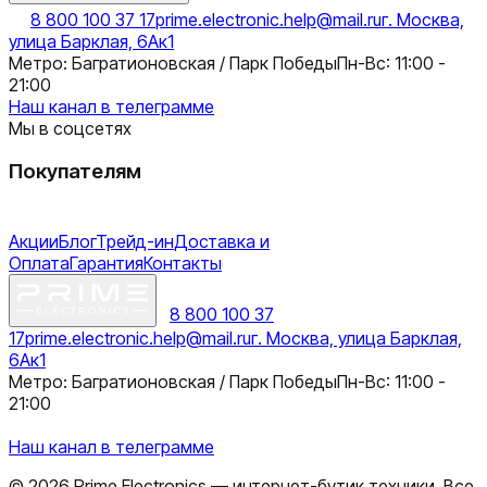
8 800 100 37 17
prime.electronic.help@mail.ru
г. Москва,
улица Барклая, 6Ак1
Метро: Багратионовская / Парк Победы
Пн-Вс: 11:00 -
21:00
Наш канал в телеграмме
Мы в соцсетях
Покупателям
Акции
Блог
Трейд-ин
Доставка и
Оплата
Гарантия
Контакты
8 800 100 37
17
prime.electronic.help@mail.ru
г. Москва, улица Барклая,
6Ак1
Метро: Багратионовская / Парк Победы
Пн-Вс: 11:00 -
21:00
Наш канал в телеграмме
©
2026
Prime Electronics — интернет-бутик техники. Все